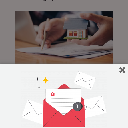
¿Qué es el avalúo
catastral?
Descubre en la siguiente nota las
características del avalúo catastral y sus
principales diferencias con el avalúo
comercial