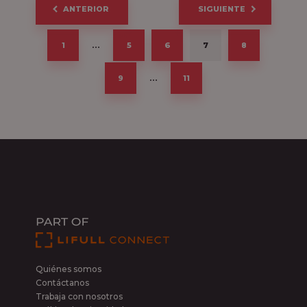
Paginación
ANTERIOR
SIGUIENTE
de
entradas
1
…
5
6
7
8
9
…
11
Quiénes somos
Contáctanos
Trabaja con nosotros